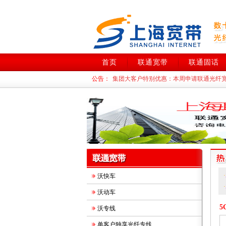
首页
联通宽带
联通固话
公告：
集团大客户特别优惠：本周
申请联通光纤
上海联通DID！政府机关、上市公司、跨
联通光纤宽带中小企业特惠：大带宽！高
·
沃快车
·
沃动车
5
沃专线
单客户独享光纤专线