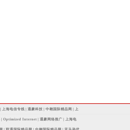
|
上海电信专线
|
通豪科技
|
中翱国际精品网
|
上
池
|
Optimized Internet
|
通豪网络推广
|
上海电
网
|
联通国际精品网
|
中翱国际精品网
|
亚马逊优