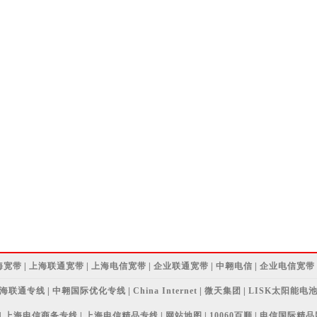
海宽带
|
上海联通宽带
|
上海电信宽带
|
企业联通宽带
|
中翱电信
|
企业电信宽带
海联通专线
|
中翱国际优化专线
|
China Internet
|
微天集团
|
LISK太阳能电
|
上海电信商务专线
|
上海电信精品专线
|
网站地图
|
10060百顺
|
电信国际精品