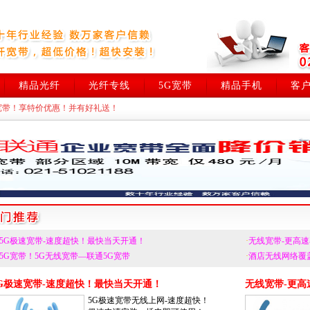
精品光纤
光纤专线
5G宽带
精品手机
客
宽带！享特价优惠！并有好礼送！
国企业首选！本周办理享特价优惠！并有好礼送！
网速！低资费！上海中小企业上网更佳选择！
5G极速宽带-速度超快！最快当天开通！
·
无线宽带-更高
5G宽带！5G无线宽带—联通5G宽带
·
酒店无线网络覆
G极速宽带-速度超快！最快当天开通！
无线宽带-更高
5G极速宽带无线上网-速度超快！