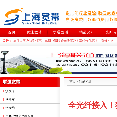
首页
联通宽带
联通固话
精品光纤
光纤
公告：
集团大客户特别优惠：本周
申请联通光纤宽带！享特价优惠！并有好礼送！
上海联通DID！政府机关、上市公司、跨国企业首选！本周办理享特价优惠
联通光纤宽带中小企业特惠：大带宽！高网速！低资费！上海中小企业上网
首页
> 精品光纤
沃快车
沃动车
全光纤接入！
沃专线
单客户独享光纤专线