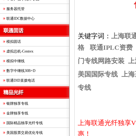
服务器托管
联通IDC数据中心
关键字词：
上海联通
模拟固话
格
联通IPLC资费
虚拟总机-Centrex
门专线网路安装
上
模拟中继线
数字中继线30B+D
美国国际专线
上海
联通DID直拨电话
专线
银牌独享专线
金牌独享专线
上海联通光纤独享
V
国际精品独享光纤专线
惠！
美国股票交易优化专线