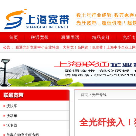
首页
联通宽带
联通固话
精品光纤
光纤
公告：
联通光纤宽带中小企业特惠：大带宽！高网速！低资费！上海中小企业上网
集团大客户特别优惠：本周
申请联通光纤宽带！享特价优惠！并有好礼送！
上海联通DID！政府机关、上市公司、跨国企业首选！本周办理享特价优惠
首页
> 光纤专线
沃快车
沃动车
全光纤接入！
沃专线
单客户独享光纤专线