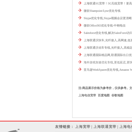
上海联通5G宽带！5G无线宽带！更
微软Sharepoint/Lync优化专线
Skype优化专线,Skype视频会议更清
微软Office365优化专线-中翱电信
Salesforce优化专线,解决SalesForce
上海联通沃快车,光纤接入,高网速,低资
上海联通沃动车专线,光纤接入,高稳
上海联通国际精品网,联通国际出口优
海外游戏加速优化专线,更低延迟,更
亚马逊WorkSpaces优化专线,Amazon W
注:商品展示价格为参考价，仅供参考。
上海电信宽带
百度地图
谷歌地图
友情链接：
上海宽带
|
上海联通宽带
|
上海电