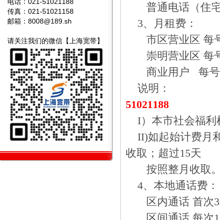
电话：021-51021188
普通电话（住
传真：021-51021158
邮箱：
8008@189.sh
3
、月租费：
市区营业区
每
请关注我们的微信【上海宽带】
崇明营业区
每
商业用户
每号
说明：
51021188
I
）本市社会福利
II)
如起始计费月
收取；超过
15
天
按照整月收取
4
、本地通话费：
区内通话
首次
3
区间通话
每次
1