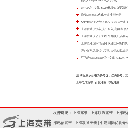
微软Sharepoint/Lync优化专线
Skype优化专线,Skype视频会议更清
微软Office365优化专线-中翱电信
Salesforce优化专线,解决SalesForce
上海联通沃快车,光纤接入,高网速,低资
上海联通沃动车专线,光纤接入,高稳
上海联通国际精品网,联通国际出口优
海外游戏加速优化专线,更低延迟,更
亚马逊WorkSpaces优化专线,Amazon W
注:商品展示价格为参考价，仅供参考。
上海电信宽带
百度地图
谷歌地图
友情链接：
上海宽带
|
上海联通宽带
|
上海电
海电信宽带
|
上海联通专线
|
中翱国际优化专