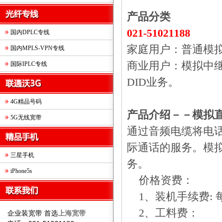
产品分类
021-51021188
国内DPLC专线
家庭用户：普通模
国内MPLS-VPN专线
商业用户：模拟中
国际IPLC专线
DID
业务。
4G精品号码
产品介绍－－模拟
5G无线宽带
通过音频电缆将电
际通话的服务。模
三星手机
务。
iPhone5s
价格资费：
1
、装机手续费
:
2
、工料费：
企业装宽带 首选
上海宽带