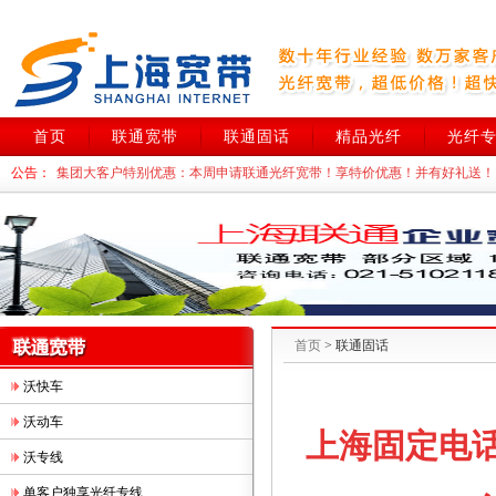
首页
联通宽带
联通固话
精品光纤
光纤
集团大客户特别优惠：本周
申请联通光纤宽带！享特价优惠！并有好礼送！
公告：
上海联通DID！政府机关、上市公司、跨国企业首选！本周办理享特价优惠
联通光纤宽带中小企业特惠：大带宽！高网速！低资费！上海中小企业上网
首页
> 联通固话
沃快车
沃动车
上海固定电
沃专线
单客户独享光纤专线